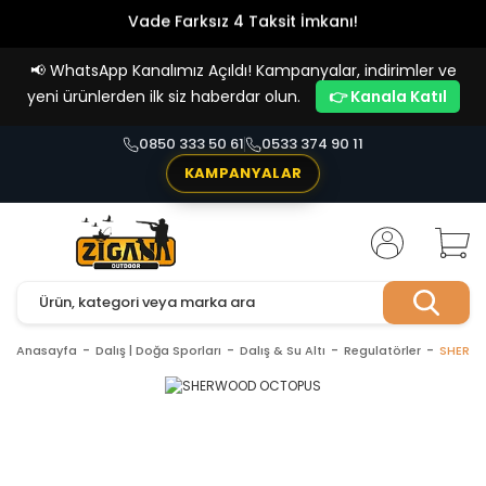
Vade Farksız 4 Taksit İmkanı!
📢
WhatsApp Kanalımız Açıldı! Kampanyalar, indirimler ve
yeni ürünlerden ilk siz haberdar olun.
👉 Kanala Katıl
0850 333 50 61
0533 374 90 11
KAMPANYALAR
Anasayfa
Dalış | Doğa Sporları
Dalış & Su Altı
Regulatörler
SHERW