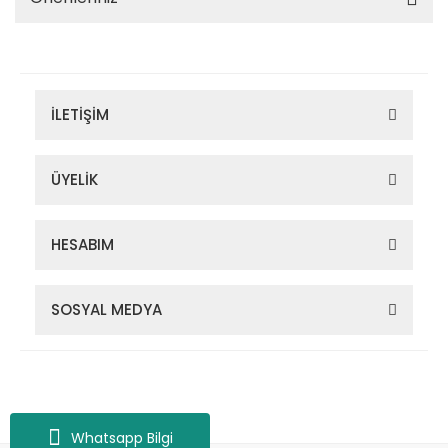
İLETİŞİM
ÜYELİK
HESABIM
SOSYAL MEDYA
Zigana Outdoor 2022 © Tüm Hakları Saklıdır. Kredi kartı bilgileriniz
256bit SSL sertifikası ile korunmaktadır.
Whatsapp Bilgi