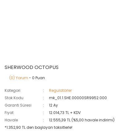
SHERWOOD OCTOPUS
(0) Yorum
- 0 Puan
Kategori
Regulatörler
Stok Kodu
mk_01.1.SHE.00000SR9952.000
Garanti Süresi
12 Ay
Fiyat
12.014,73 TL + KDV
Havale
12.555,39 TL (%5,00 havale indirimi)
*1.352,90 TL den başlayan taksitlerle!