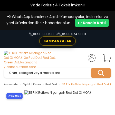
Vade Farksız 4 Taksit İmkanı!
📢
WhatsApp Kanalımız Açıldı! Kampanyalar, indirimler ve
yeni ürünlerden ilk siz haberdar olun.
👉 Kanala Katıl
0850 333 50 61
0533 374 90 11
KAMPANYALAR
Anasayfa
Optik | Fener
Red Dot
3E R1X Refleks Nişangah Red Dot (3
Yeni Ürün