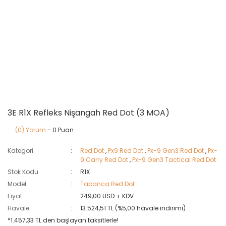
3E R1X Refleks Nişangah Red Dot (3 MOA)
(0) Yorum
- 0 Puan
Kategori
Red Dot
,
Px9 Red Dot
,
Px-9 Gen3 Red Dot
,
Px-
9 Carry Red Dot
,
Px-9 Gen3 Tactical Red Dot
Stok Kodu
R1X
Model
Tabanca Red Dot
Fiyat
249,00 USD + KDV
Havale
13.524,51 TL (%5,00 havale indirimi)
*1.457,33 TL den başlayan taksitlerle!